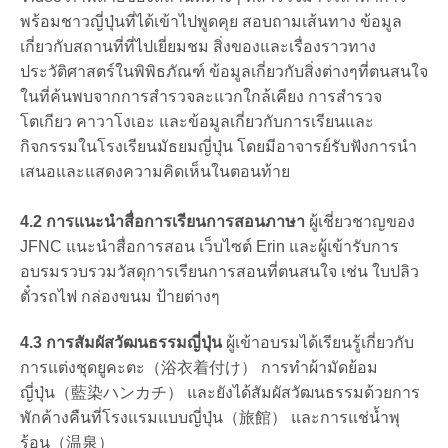
พร้อมชาวญี่ปุ่นที่ได้เข้าไปพูดคุย สอบถามเส้นทาง ข้อมูล
เกี่ยวกับสถานที่ที่ไปเยี่ยมชม สิ่งของและเรื่องราวทาง
ประวัติศาสตร์ในพิพิธภัณฑ์ ข้อมูลเกี่ยวกับสิ่งต่างๆที่ตนสนใจ
ในที่ค้นพบจากการสำรวจละแวกใกล้เคียง การสำรวจ
โตเกียว คาวาโงเอะ และข้อมูลเกี่ยวกับการเรียนและ
กิจกรรมในโรงเรียนมัธยมญี่ปุ่น โดยมีอาจารย์รับฟังการนำ
เสนอและแสดงความคิดเห็นในตอนท้าย
4.2 การแนะนำสื่อการเรียนการสอนภาษา
ผู้เชี่ยวชาญของ
JFNC แนะนำสื่อการสอน เว็บไซต์ Erin และผู้เข้ารับการ
อบรมรวบรวมวัสดุการเรียนการสอนที่ตนสนใจ เช่น ใบปลิว
ตั๋วรถไฟ กล่องขนม ป้ายต่างๆ
4.3 การสัมผัสวัฒนธรรมญี่ปุ่น
ผู้เข้าอบรมได้เรียนรู้เกี่ยวกับ
การแต่งชุดยูคะตะ（浴衣着付け） การทำผ้ามัดย้อม
ญี่ปุ่น（藍染ハンカチ） และยังได้สัมผัสวัฒนธรรมด้วยการ
พักค้างคืนที่โรงแรมแบบญี่ปุ่น（旅館） และการแช่น้ำพุ
ร้อน（温泉）