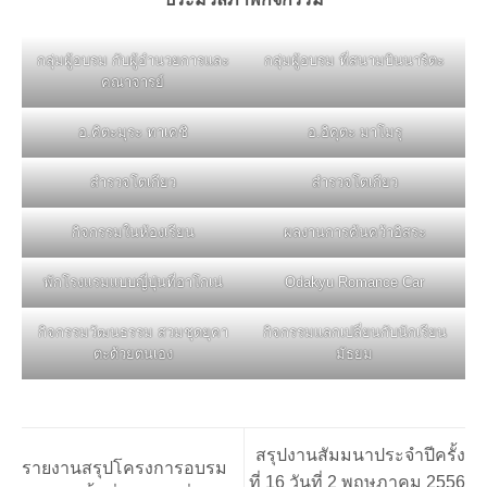
กลุ่มผู้อบรม กับผู้อำนวยการและ
กลุ่มผู้อบรม ที่สนามบินนาริตะ
คณาจารย์
อ.คิตะมุระ ทาเคชิ
อ.อิคุตะ มาโมรุ
สำรวจโตเกียว
สำรวจโตเกียว
กิจกรรมในห้องเรียน
ผลงานการค้นคว้าอิสระ
พักโรงแรมแบบญี่ปุ่นที่ฮาโกเน่
Odakyu Romance Car
กิจกรรมวัฒนธรรม สวมชุดยุคา
กิจกรรมแลกเปลี่ยนกับนักเรียน
ตะด้วยตนเอง
มัธยม
สรุปงานสัมมนาประจำปีครั้ง
รายงานสรุปโครงการอบรม
ที่ 16 วันที่ 2 พฤษภาคม 2556