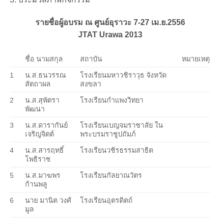
รายชื่อผู้อบรม ณ ศูนย์อุราวะ 7-27 เม.ย.2556
JTAT Urawa 2013
ชื่อ นามสกุล
สถาบัน
หมายเหตุ
1
น.ส.ธนวรรณ
โรงเรียนมหาวชิราวุธ จังหวัด
สัตถาผล
สงขลา
2
น.ส.สุพัตรา
โรงเรียนกำแพงวิทยา
พัฒนา
3
น.ส.ดารากันย์
โรงเรียนเบญจมราชาลัย ใน
เจริญจิตต์
พระบรมราชูปถัมภ์
4
น.ส.สารฤทธิ์
โรงเรียนวชิรธรรมสาธิต
โพธิราช
5
น.ส.มาฆพร
โรงเรียนกัลยาณวัตร
ก้านพลู
6
นาย มานิต วงศ์
โรงเรียนอุตรดิตถ์
มูล