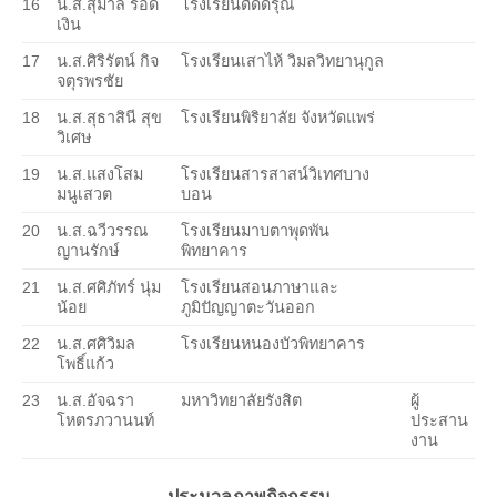
16
น.ส.สุมาลี รอด
โรงเรียนดัดดรุณี
เงิน
17
น.ส.ศิริรัตน์ กิจ
โรงเรียนเสาไห้ วิมลวิทยานุกูล
จตุรพรชัย
18
น.ส.สุธาสินี สุข
โรงเรียนพิริยาลัย จังหวัดแพร่
วิเศษ
19
น.ส.แสงโสม
โรงเรียนสารสาสน์วิเทศบาง
มนูเสวต
บอน
20
น.ส.ฉวีวรรณ
โรงเรียนมาบตาพุดพัน
ญานรักษ์
พิทยาคาร
21
น.ส.ศศิภัทร์ นุ่ม
โรงเรียนสอนภาษาและ
น้อย
ภูมิปัญญาตะวันออก
22
น.ส.ศศิวิมล
โรงเรียนหนองบัวพิทยาคาร
โพธิ์แก้ว
23
น.ส.อัจฉรา
มหาวิทยาลัยรังสิต
ผู้
โหตรภวานนท์
ประสาน
งาน
ประมวลภาพกิจกรรม