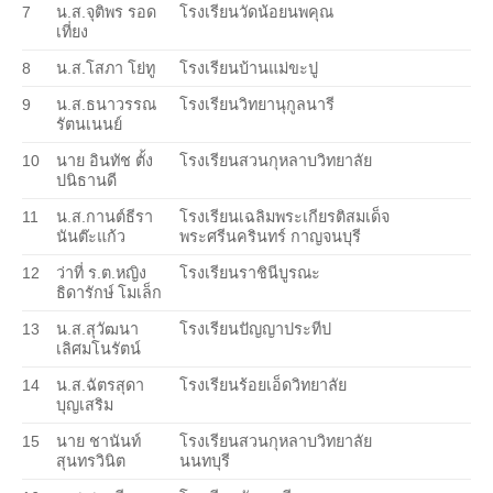
7
น.ส.จุติพร รอด
โรงเรียนวัดน้อยนพคุณ
เที่ยง
8
น.ส.โสภา โย่ทู
โรงเรียนบ้านแม่ขะปู
9
น.ส.ธนาวรรณ
โรงเรียนวิทยานุกูลนารี
รัตนเนนย์
10
นาย อินทัช ตั้ง
โรงเรียนสวนกุหลาบวิทยาลัย
ปนิธานดี
11
น.ส.กานต์ธีรา
โรงเรียนเฉลิมพระเกียรติสมเด็จ
นันต๊ะแก้ว
พระศรีนครินทร์ กาญจนบุรี
12
ว่าที่ ร.ต.หญิง
โรงเรียนราชินีบูรณะ
ธิดารักษ์ โมเล็ก
13
น.ส.สุวัฒนา
โรงเรียนปัญญาประทีป
เลิศมโนรัตน์
14
น.ส.ฉัตรสุดา
โรงเรียนร้อยเอ็ดวิทยาลัย
บุญเสริม
15
นาย ชานันท์
โรงเรียนสวนกุหลาบวิทยาลัย
สุนทรวินิต
นนทบุรี