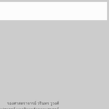
รองศาสตราจารย์ วรินทร วูวงศ์