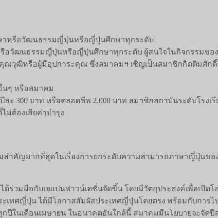
หรือวัฒนธรรมญี่ปุ่นหรือญี่ปุ่นศึกษาทุกระดับ
อวัฒนธรรมญี่ปุ่นหรือญี่ปุ่นศึกษาทุกระดับ ผู้สนใจในกิจกรรมของส
รงคุณวุฒิหรือผู้มีอุปการะคุณ ซึ่งสมาคมฯ เชิญเป็นสมาชิกกิตติมศ
อื่นๆ หรือสมาคม
ปีละ 300 บาท หรือตลอดชีพ 2,000 บาท สมาชิกสถาบันระดับโรงเร
ไม่ต้องเสียค่าบำรุง
ำคัญมากที่สุดในเรื่องการยกระดับความสามารถภาษาญี่ปุ่นของค
ด้ร่วมมือกับเจแปนฟาวน์เดชั่นจัดขึ้น โดยมีวัตถุประสงค์เพื่อเปิ
ะเทศญี่ปุ่น ได้มีโอกาสสัมผัสประเทศญี่ปุ่นโดยตรง พร้อมกับการไปเ
ัดทุกปีในเดือนเมษายน ในอนาคตอันใกล้นี้ สมาคมมีนโยบายจะจัดปี