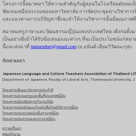
โครงการนี้สมาคมฯ ให้ความสำคัญกับผู้สอนในโรงเรียนมัธยมเป็น
ชัดเจนเหมือนระบบของมหาวิทยาลัย การจัดประชุมทางวิชาการนี้
และแนวทางการแก้ปัญหาซึ่งจะทำให้งานวิชาการนั้นมีคุณภาพดียิ
สมาคมครูภาษาและวัฒนธรรมญี่ปุ่นแห่งประเทศไทย เพิ่งก่อตั้งม
เป็นอย่างยิ่งถ้าได้รับข้อเสนอแนะต่างๆ ที่จะเป็นประโยชน์แ
นี้และส่งมาที่
jtatmember@gmail.com
(อ.อนันต์ เอี่ยมวิวัฒนะกุล)
ติดตามเรา
Japanese Language and Culture Teachers Association of Thailand (J
Department of Japanese, Faculty of Liberal Arts, Thammasat University, 
โครงการสัมมนาวิชาการประจำปี
โครงการอบรมครูระยะสั้นที่ประเทศญี่ปุ่น
โครงการส่งเสริมการทำงานวิจัย
โครงการแข่งขันแนะนำหนังสือโดยใช้ภาษาญี่ปุ่น
โครงการประกวดหนังสั้นภาษาญี่ปุ่น
โครงการประกวดละครภาษาญี่ปุ่น
ความเป็นมา
คณะทำงาน