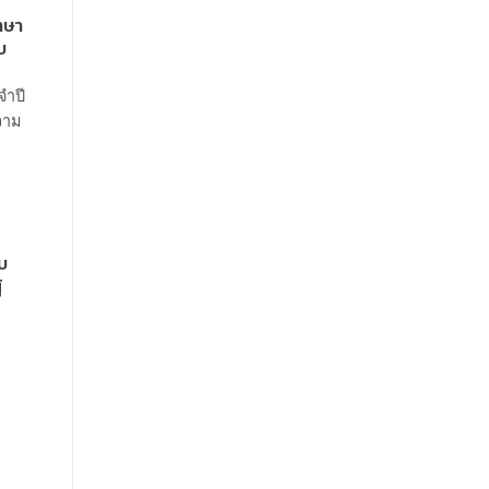
าษา
บ
จำปี
วาม
บ
้