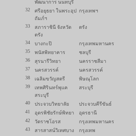
พัฒนาการ นนทบุรี
32
ศรีอยุธยา ในพระอุป
กรุงเทพฯ
ถัมภ์ฯ
33
สภาราชินี จังหวัด
ตรัง
ตรัง
34
บางกะปิ
กรุงเทพมหานคร
35
พนัสพิทยาคาร
ชลบุรี
36
สุรนารีวิทยา
นครราชสีมา
37
นครสวรรค์
นครสวรรค์
38
เฉลิมขวัญสตรี
พิษณุโลก
39
เทพศิรินทร์พุแค
สระบุรี
สระบุรี
40
ประจวบวิทยาลัย
ประจวบคีรีขันธ์
41
อุดรพิชัยรักษ์พิทยา
อุดรธานี
42
วัดราชโอรส
กรุงเทพมหานคร
43
สารสาสน์วิเทศบาง
กรุงเทพ