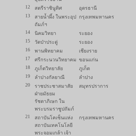
12
สตรีราชินูทิศ
อุดรธานี
13
สายน้ำผึ้ง ในพระอุป
กรุงเทพมหานคร
ถัมภ์ฯ
14
นิคมวิทยา
ระยอง
15
วัดป่าประดู่
ระยอง
16
พานพิทยาคม
เชียงราย
17
ศรีกระนวนวิทยาคม
ขอนแก่น
18
ภูเก็ตวิทยาลัย
ภูเก็ต
19
ลำปางกัลยาณี
ลำปาง
20
ราชประชาสมาสัย
สมุทรปราการ
ฝ่ายมัธยม
รัชดาภิเษก ใน
พระบรมราชูปถัมภ์
21
สถาบันโคเซ็นแห่ง
กรุงเทพมหานคร
สถาบันเทคโนโลยี
พระจอมเกล้า เจ้า