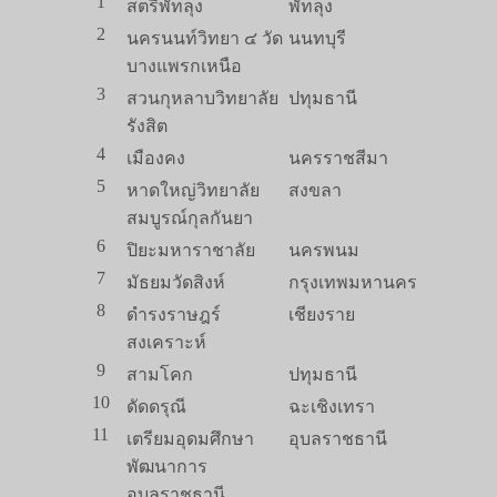
1
สตรีพัทลุง
พัทลุง
2
นครนนท์วิทยา ๔ วัด
นนทบุรี
บางแพรกเหนือ
3
สวนกุหลาบวิทยาลัย
ปทุมธานี
รังสิต
4
เมืองคง
นครราชสีมา
5
หาดใหญ่วิทยาลัย
สงขลา
สมบูรณ์กุลกันยา
6
ปิยะมหาราชาลัย
นครพนม
7
มัธยมวัดสิงห์
กรุงเทพมหานคร
8
ดำรงราษฎร์
เชียงราย
สงเคราะห์
9
สามโคก
ปทุมธานี
10
ดัดดรุณี
ฉะเชิงเทรา
11
เตรียมอุดมศึกษา
อุบลราชธานี
พัฒนาการ
อุบลราชธานี