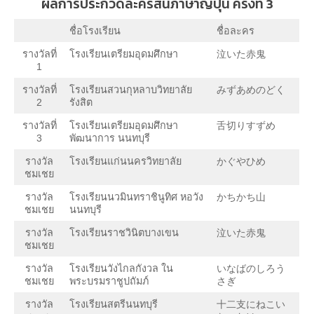
ผลการประกวดละครสั้นภาษาญี่ปุ่น ครั้งที่ 3
ชื่อโรงเรียน
ชื่อละคร
รางวัลที่
โรงเรียนเตรียมอุดมศึกษา
泣いた赤鬼
1
รางวัลที่
โรงเรียนสวนกุหลาบวิทยาลัย
みずあめのどく
2
รังสิต
รางวัลที่
โรงเรียนเตรียมอุดมศึกษา
舌切りすずめ
3
พัฒนาการ นนทบุรี
รางวัล
โรงเรียนแก่นนครวิทยาลัย
かぐやひめ
ชมเชย
รางวัล
โรงเรียนนวมินทราชินูทิศ หอวัง
かちかち山
ชมเชย
นนทบุรี
รางวัล
โรงเรียนราชวินิตบางเขน
泣いた赤鬼
ชมเชย
รางวัล
โรงเรียนวังไกลกังวล ใน
いなばのしろう
ชมเชย
พระบรมราชูปถัมภ์
さぎ
รางวัล
โรงเรียนสตรีนนทบุรี
十二支にねこい