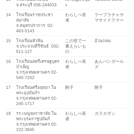
จ.สระบุรี 036-244033
ะ
14
โรงเรียนราชประชา
わらしべ長
ラープラチャサ
สมาสัย
者
マサイドラマー
จ.สมุทรปราการ
02-
463-5143
15
โรงเรียนหัวหิน
この世で一
อ้วนกลม
จ.ประจวบคีรีขันธ์ 032-
番えらいも
511-127
の
16
โรงเรียนสตรีเศรษฐบุตร
わらしべ長
あんパンガール
บำเพ็ญ
者
ズ
จ.กรุงเทพมหานคร 02-
540-7202
17
โรงเรียนศรีอยุธยา ใน
附子
附子
พระอุปถัมภ์ฯ
จ.กรุงเทพมหานคร 02-
245-1717
18
รร.เบญจมราชาลัย ใน
わらしべ長
カラカザン
พระบรมราชูปถัมภ์
者
จ.กรุงเทพมหานคร 02-
222-3845