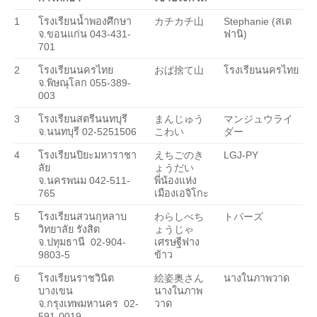
1
โรงเรียนน้ำพองศึกษา
カチカチ山
Stephanie (สเต
จ.ขอนแก่น 043-431-
ฟานิ)
701
2
โรงเรียนนครไทย
おば捨て山
โรงเรียนนครไทย
จ.พิษณุโลก 055-389-
003
3
โรงเรียนสตรีนนทบุรี
まんじゅう
マンジュウライ
จ.นนทบุรี 02-5251506
こわい
ダー
4
โรงเรียนปิยะมหาราชา
えちごのき
LGJ-PY
ลัย
ょうだい
จ.นครพนม 042-511-
พี่น้องแห่ง
765
เมืองเอจิโกะ
5
โรงเรียนสวนกุหลาบ
わらしべち
トパーズ
วิทยาลัย รังสิต
ょうじゃ
จ.ปทุมธานี
02-904-
เศรษฐีฟาง
9803-5
ข้าว
6
โรงเรียนราชวินิต
絵姿奥さん
นางในภาพวาด
บางเขน
นางในภาพ
จ.กรุงเทพมหานคร
02-
วาด
591-0019