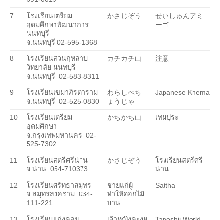
7
โรงเรียนเตรียม
かさじぞう
せいしゅんアミ
อุดมศึกษาพัฒนาการ
ーゴ
นนทบุรี
จ.นนทบุรี 02-595-1368
8
โรงเรียนสวนกุหลาบ
カチカチ山
注意
วิทยาลัย นนทบุรี
จ.นนทบุรี
02-583-8311
9
โรงเรียนเขมาภิรตาราม
わらしべち
Japanese Khema
จ.นนทบุรี
02-525-0830
ょうじゃ
10
โรงเรียนเตรียม
かちかち山
เทมปุระ
อุดมศึกษา
จ.กรุงเทพมหานคร
02-
525-7302
11
โรงเรียนสตรีศรีน่าน
かさじぞう
โรงเรียนสตรีศรี
จ.น่าน
054-710373
น่าน
12
โรงเรียนศรัทธาสมุทร
ชายแก่ผู้
Sattha
จ.สมุทรสงคราม
034-
ทำให้ดอกไม้
111-221
บาน
13
โรงเรียนแก่งคอย
เจ้าหญิงคะงุย
Tanoshii World