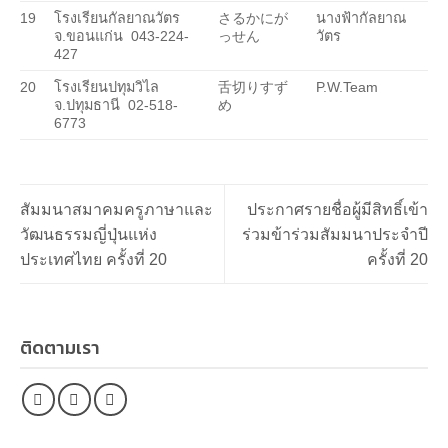
19
โรงเรียนกัลยาณวัตร
さるかにが
นางฟ้ากัลยาณ
จ.ขอนแก่น
043-224-
っせん
วัตร
427
20
โรงเรียนปทุมวิไล
舌切りすず
P.W.Team
จ.ปทุมธานี
02-518-
め
6773
สัมมนาสมาคมครูภาษาและ
ประกาศรายชื่อผู้มีสิทธิ์เข้า
วัฒนธรรมญี่ปุ่นแห่ง
ร่วมข้าร่วมสัมมนาประจำปี
ประเทศไทย ครั้งที่ 20
ครั้งที่ 20
ติดตามเรา