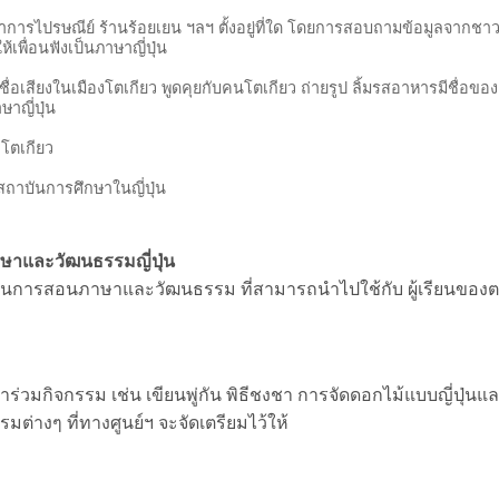
ำการไปรษณีย์ ร้านร้อยเยน ฯลฯ ตั้งอยู่ที่ใด โดยการสอบถามข้อมูลจากชาวญี
เพื่อนฟังเป็นภาษาญี่ปุ่น
ีชื่อเสียงในเมืองโตเกียว พูดคุยกับคนโตเกียว ถ่ายรูป ลิ้มรสอาหารมีชื่อของ
าญี่ปุ่น
งโตเกียว
ถาบันการศึกษาในญี่ปุ่น
ษาและวัฒนธรรมญี่ปุ่น
เรียนการสอนภาษาและวัฒนธรรม ที่สามารถนำไปใช้กับ ผู้เรียนของต
้าร่วมกิจกรรม เช่น เขียนพู่กัน พิธีชงชา การจัดดอกไม้แบบญี่ปุ่นแ
รมต่างๆ ที่ทางศูนย์ฯ จะจัดเตรียมไว้ให้