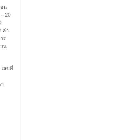
สอน
 – 20
0
ต ค่า
การ
นวน
เลขที่
ณา