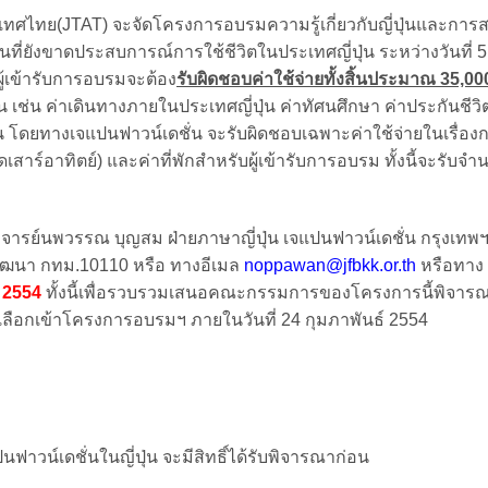
ศไทย(JTAT) จะจัดโครงการอบรมความรู้เกี่ยวกับญี่ปุ่นและการ
นที่ยังขาดประสบการณ์การใช้ชีวิตในประเทศญี่ปุ่น ระหว่างวันที่ 5
้เข้ารับการอบรมจะต้อง
รับผิดชอบค่าใช้จ่ายทั้งสิ้นประมาณ 35,00
ี่ปุ่น เช่น ค่าเดินทางภายในประเทศญี่ปุ่น ค่าทัศนศึกษา ค่าประกันชีวิ
็นต้น โดยทางเจแปนฟาวน์เดชั่น จะรับผิดชอบเฉพาะค่าใช้จ่ายในเรื่อง
สาร์อาทิตย์) และค่าที่พักสำหรับผู้เข้ารับการอบรม ทั้งนี้จะรับจำ
าจารย์นพวรรณ บุญสม ฝ่ายภาษาญี่ปุ่น เจแปนฟาวน์เดชั่น กรุงเทพฯ 
ตวัฒนา กทม.10110 หรือ ทางอีเมล
noppawan@jfbkk.or.th
หรือทาง
์ 2554
ทั้งนี้เพื่อรวบรวมเสนอคณะกรรมการของโครงการนี้พิจาร
เลือกเข้าโครงการอบรมฯ ภายในวันที่ 24 กุมภาพันธ์ 2554
ปนฟาวน์เดชั่นในญี่ปุ่น จะมีสิทธิ์ได้รับพิจารณาก่อน