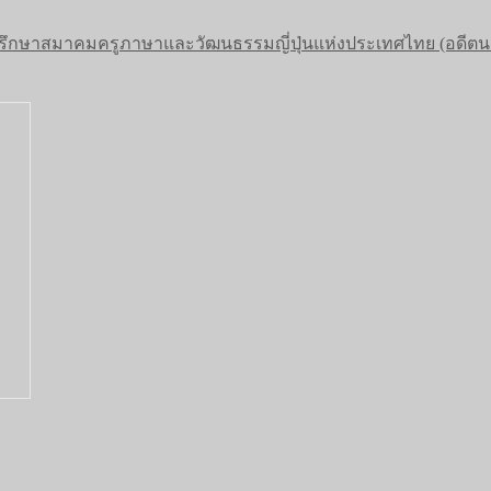
ี่ปรึกษาสมาคมครูภาษาและวัฒนธรรมญี่ปุ่นแห่งประเทศไทย (อ