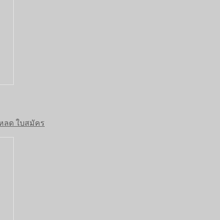
์โหลด ใบสมัคร