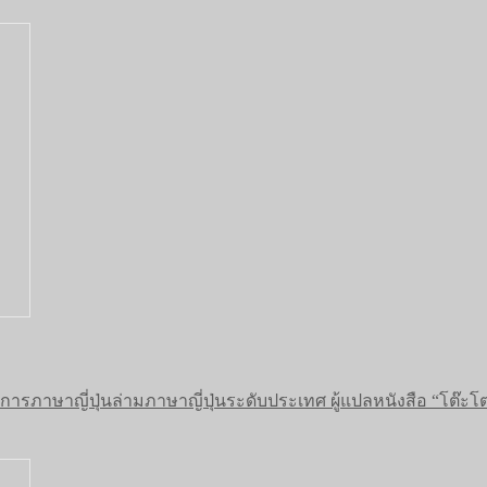
รภาษาญี่ปุ่นล่ามภาษาญี่ปุ่นระดับประเทศ ผู้แปลหนังสือ “โต๊ะโตะ