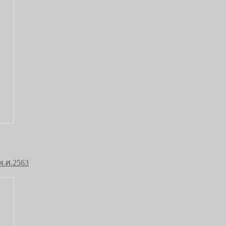
พ.ศ.2563