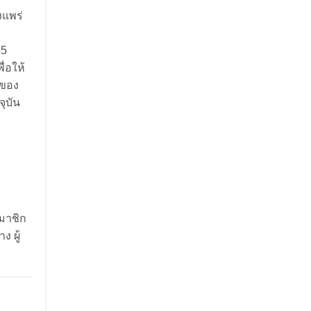
งแพร่
55
ื่อให้
 ของ
ุบัน
สมาชิก
 ผู้