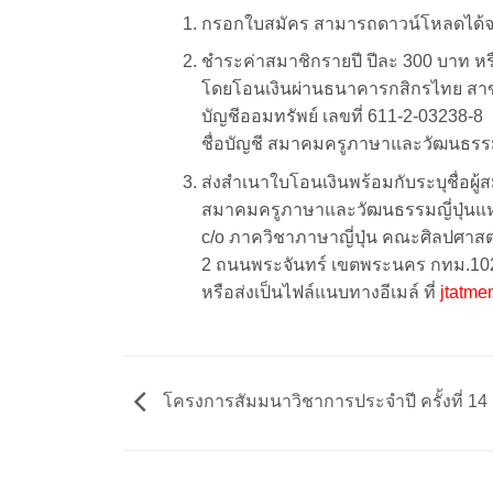
กรอกใบสมัคร สามารถดาวน์โหลดได้
ชำระค่าสมาชิกรายปี ปีละ 300 บาท ห
โดยโอนเงินผ่านธนาคารกสิกรไทย สาขา
บัญชีออมทรัพย์ เลขที่ 611-2-03238-8
ชื่อบัญชี สมาคมครูภาษาและวัฒนธรรม
ส่งสำเนาใบโอนเงินพร้อมกับระบุชื่อผ
สมาคมครูภาษาและวัฒนธรรมญี่ปุ่นแ
c/o ภาควิชาภาษาญี่ปุ่น คณะศิลปศาส
2 ถนนพระจันทร์ เขตพระนคร กทม.10
หรือส่งเป็นไฟล์แนบทางอีเมล์ ที่
jtatm
โครงการสัมมนาวิชาการประจำปี ครั้งที่ 14