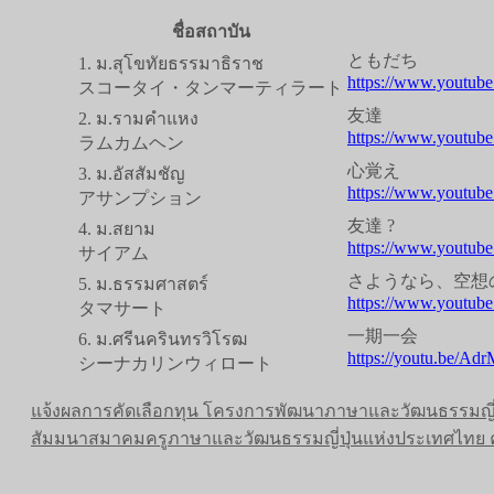
ชื่อสถาบัน
ともだち
1. ม.สุโขทัยธรรมาธิราช
https://www.youtu
スコータイ・タンマーティラート
友達
2. ม.รามคำแหง
https://www.youtu
ラムカムヘン
心覚え
3. ม.อัสสัมชัญ
https://www.youtu
アサンプション
友達 ?
4. ม.สยาม
https://www.youtu
サイアム
さようなら、空想
5. ม.ธรรมศาสตร์
https://www.youtub
タマサート
一期一会
6. ม.ศรีนครินทรวิโรฒ
https://youtu.be/A
シーナカリンウィロート
แจ้งผลการคัดเลือกทุน โครงการพัฒนาภาษาและวัฒนธรรมญี่ปุ่นสำ
สัมมนาสมาคมครูภาษาและวัฒนธรรมญี่ปุ่นแห่งประเทศไทย ครั