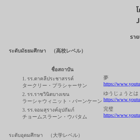
โ
J
ราย
ระดับมัธยมศึกษา （高校レベル）
ชื่อสถาบัน
夢
1. รร.ตาคลีประชาสรรค์
https://www.you
タークリー・プラシャーサン
ゆうじょうとは
2. รร.ราชวินิตบางเขน
https://www.you
ラーシャウィニット・バーンケーン
完璧
3. รร.จอมสุรางค์อุปถัมภ์
https://www.you
チョームスラーン・ウパタム
ระดับอุดมศึกษา （大学レベル）